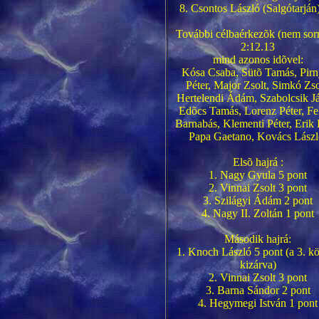
8. Csontos László (Salgótarján) 
További célbaérkezõk (nem sor
2:12.13
mind azonos idõvel:
Kósa Csaba, Sütõ Tamás, Pir
Péter, Major Zsolt, Simkó Zso
Hertelendi Ádám, Szabolcsik J
Edõcs Tamás, Lorenz Péter, Fe
Barnabás, Klementi Péter, Erik 
Papa Gaetano, Kovács Lászl
Elsõ hajrá :
1. Nagy Gyula 5 pont
2. Vinnai Zsolt 3 pont
3. Szilágyi Ádám 2 pont
4. Nagy II. Zoltán 1 pont
Második hajrá:
1. Knoch László 5 pont (a 3. k
kizárva)
2. Vinnai Zsolt 3 pont
3. Barna Sándor 2 pont
4. Hegymegi István 1 pont