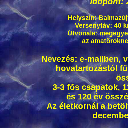
Idõpont: 
Helyszín: Balmazúj
Versenytáv: 40 km
Útvonala: megegye
az amatõrökne
Nevezés: e-mailben, v
hovatartozástól fü
öss
3-3 fõs csapatok, 1
és 120 év összé
Az életkornál a betöl
december