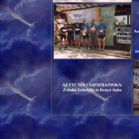
Am
(m
AZ FTC NÕI CSAPATBAJNOKA:
Zelinka Gabriella és Kenyó Anita