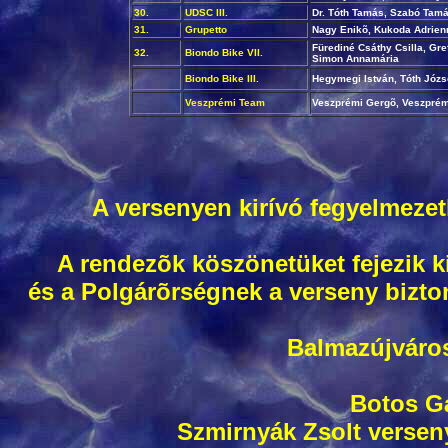
30.
UDSC III.
Dr. Tóth Tamás, Szabó Tam
31.
Grupetto
Nagy Enikõ, Kukoda Adrien
Fürediné Csáthy Csilla, Gr
32.
Biondo Bike VII.
Simon Annamária
Biondo Bike III.
Hegymegi István, Tóth Józse
Veszprémi Team
Veszprémi Gergõ, Veszprémi
A versenyen kirívó fegyelmezet
A rendezõk köszönetüket fejezik 
és a Polgárõrségnek a verseny bizto
Balmazújváros
Botos Gá
Szmirnyák Zsolt verseny