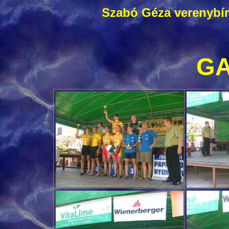
Szabó Géza verenybí
GA