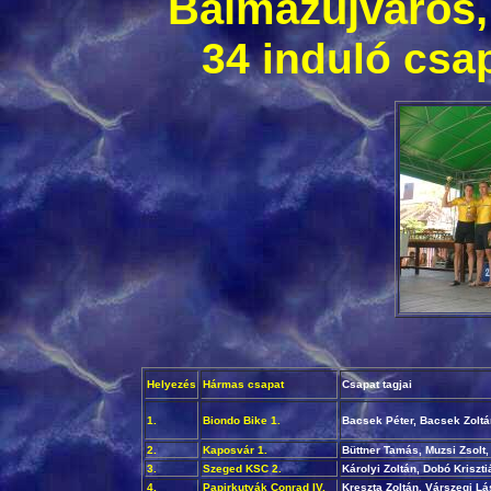
Balmazújváros,
34 induló csa
Helyezés
Hármas csapat
Csapat tagjai
1.
Biondo Bike 1.
Bacsek Péter, Bacsek Zoltá
2.
Kaposvár 1.
Büttner Tamás, Muzsi Zsolt
3.
Szeged KSC 2.
Károlyi Zoltán, Dobó Kriszti
4.
Papirkutyák Conrad IV.
Kreszta Zoltán, Várszegi L