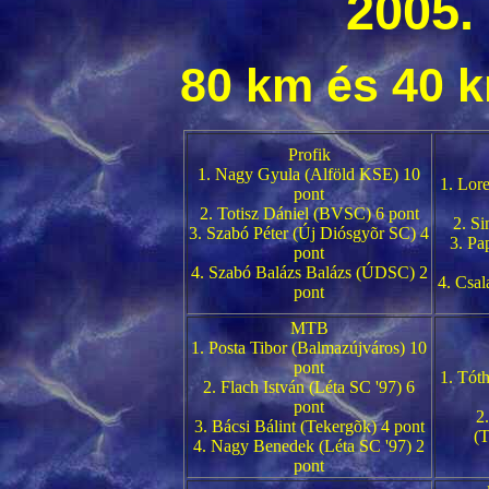
2005.
80 km és 40 
Profik
1. Nagy Gyula (Alföld KSE) 10
1. Lor
pont
2. Totisz Dániel (BVSC) 6 pont
2. S
3. Szabó Péter (Új Diósgyõr SC) 4
3. Pa
pont
4. Szabó Balázs Balázs (ÚDSC) 2
4. Csal
pont
MTB
1. Posta Tibor (Balmazújváros) 10
pont
1. Tót
2. Flach István (Léta SC '97) 6
pont
2
3. Bácsi Bálint (Tekergõk) 4 pont
(T
4. Nagy Benedek (Léta SC '97) 2
pont