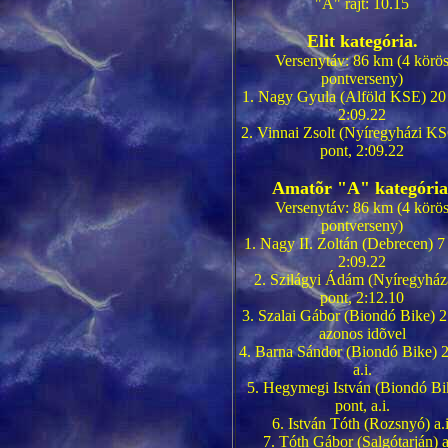
"A" rajt: 10.15
Elit kategória.
Versenytáv: 86 km (4 körö
pontverseny)
1. Nagy Gyula (Alföld KSE) 20 
2:09.22
2. Vinnai Zsolt (Nyíregyházi K
pont, 2:09.22
Amatõr "A" kategória
Versenytáv: 86 km (4 körö
pontverseny)
1. Nagy II. Zoltán (Debrecen) 7
2:09.22
2. Szilágyi Ádám (Nyíregyház
pont, 2:12.10
3. Szalai Gábor (Biondó Bike) 2
azonos idõvel
4. Barna Sándor (Biondó Bike) 2
a.i.
5. Hegymegi István (Biondó Bi
pont, a.i.
6. István Tóth (Rozsnyó) a.i
7. Tóth Gábor (Salgótarján) a