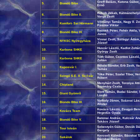
Greff Balázs, Katona Gábor,
5.
Biondó Bike
Ernõ
Rokob Jakab, Kálmánchelyi A
6.
Biondó Bike II.
Varga Zsolt
Vilmányi Tamás, Nagy II. Zol
7.
Komfort- Sat Hörmann
Pásztor Viktor
Bacsek Péter, Fehér Attila, 
8.
Biondó Bike IV.
János
Vinnai Zsolt, Szilágyi Ádám
9.
NYKSC Nyíregyháza
József
Huszár László, Kadlot Zoltán
10.
Karbona SHKE
György Zsolt
Tóth Gábor, Csontos László
11.
Karbona SHKE
Zoltán
Békés Sándor, Erb Zsolt, V
12.
Kaposvár I.
Tamás
Tõke Péter, Szalai Tibor, Ve
13.
Szingó S.E. II. Sz.f.vár
Róbert
Menyhárt Zsolt, Toronya Atti
14.
Chipland
Szatmáry Csaba
Slett Tamás, Budai Sándor
15.
Giant Gyömrõ
László
Varkoly János, Százvai Lász
16.
Biondo BIke III.
Alister
Kovács László, Zsugyó Ben
17.
Kovács Team
Hegedûs Gyula
Batonai András, Kulcsár An
18.
Biondó Bike V.
Takács József
Sebestyén Gábor, Dovák Dá
19.
Tour István
Gergely
Kercseli Kálmán, Bácskai 
20.
Sakálok
Bácskai Balázs