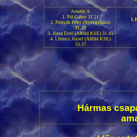
Amatõr A
1. Pál Gábor 31.21
I.
2. Pirnyák Péter (Nyíregyháza)
31.28
3. Józsa Ernõ (Alföld KSE) 31.45
4. Lõrincz József (Alföld KSE)
33.37
Hármas csapa
ama