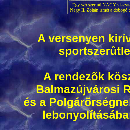
Egy szó szerinti NAGY visszat
Nagy II. Zoltán ismét a dobogó t
A versenyen kirí
sportszerûtl
A rendezõk kösz
Balmazújvárosi 
és a Polgárõrségne
lebonyolításában