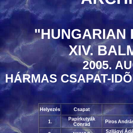
"HUNGARIAN 
XIV. BA
2005. A
HÁRMAS CSAPAT-ID
Helyezés
Csapat
Papírkutyák
1.
Piros András
Conrad
Szilágyi Ád