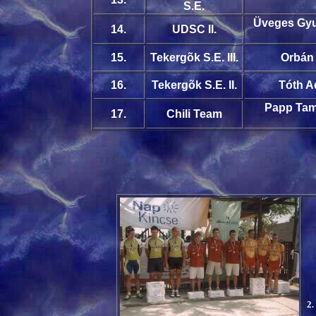
S.E.
Üveges Gyul
14.
UDSC II.
15.
Tekergõk S.E. III.
Orbán 
16.
Tekergõk S.E. II.
Tóth A
Papp Tam
17.
Chili Team
2.