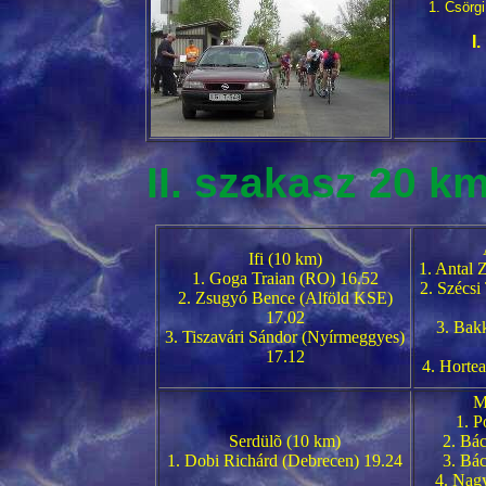
1. Csörg
I
II. szakasz 20 k
Ifi (10 km)
1. Antal 
1. Goga Traian (RO) 16.52
2. Szécsi
2. Zsugyó Bence (Alföld KSE)
17.02
3. Bak
3. Tiszavári Sándor (Nyírmeggyes)
17.12
4. Horte
M
1. P
Serdülõ (10 km)
2. Bác
1. Dobi Richárd (Debrecen) 19.24
3. Bá
4. Nag