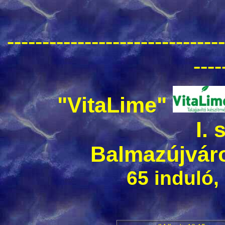
-------------------------------
----
"VitaLime"
I.
Balmazújváro
65 induló,