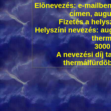
Elõnevezés: e-mailbe
címen, augus
Fizetés a helys
Helyszíni nevezés: au
therm
3000
A nevezési díj 
thermálfürdõb