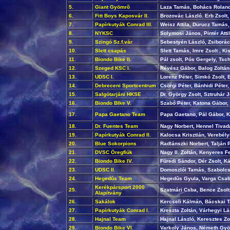
5.
Giant Gyömrõ
Laza Tamás, Bohács Roland
6.
Fitt Boys Kaposvár II.
Brozovác László. Erb Zsolt
7.
Papírkutyák Conrad III.
Weisz Attila, Durucz Tamás,
8.
NYKSC
Solymosi János, Pintér Atti
9.
Szingó Sz.f.vár
Sebestyén László, Zsiborács
10.
Slett csapás
Slett Tamás, Imre Zsolt , Ki
11.
Biondo Bike II.
Pál zsolt, Pós Gergely, Tsc
12.
Szeged KSC I.
Révész Gábor, Balog Zoltán,
13.
UDSC I.
Lorenz Péter, Simkó Zsolt,
14.
Debreceni Sportcentrum
Csörgi Péter, Bánhidi Péter,
15.
Salgótarjáni HKSE
Dr. György Zsolt, Sztruhár 
16.
Biondo BIke V.
Szabó Péter, Katona Gábor, 
17.
Papa Gaetano Team
Papa Gaetano, Pál Gábor, 
18.
Dr. Fuentes Team
Nagy Norbert, Hennel Tivad
19.
Papírkutyák Conrad II.
Kalocsa Krisztián, Verebély
20.
Blue Sokorpions
Radlánszki Norbert, Talján P
21.
DVSC Öregfiúk
Nagy II. Zoltán, Kenyeres F
22.
Biondo Bike IV.
Füredi Sándor, Dér Zsolt, Ká
23.
UDSC II.
Domoszlói Tamás, Szabolcs
24.
Hegedûs Team
Hegedûs Gyula, Varga Csa
Kerékpársport 2000
25.
Szatmári Csba, Bence Zsolt,
Alapítvány
26.
Sakálok
Kercseli Kálmán, Bácskai 
27.
Papírkutyák Conrad I.
Kreszta Zoltán, Várhegyi L
28.
Hajnal Team
Hajnal László, Keresztes Zo
29.
Biondo Bike VI.
Varkoly János, Németh Györ