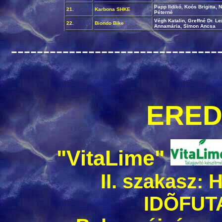
Papp Ildikó, Koós Brigitta, 
21.
Karbona SHKE
Péterné
Végh Katalin,
Greffné Dr. Le
22.
Biondo Bike
Annamária, Simon Ancsa
--------------------------------
ERE
"VitaLime"
II. szakasz
IDÕFU