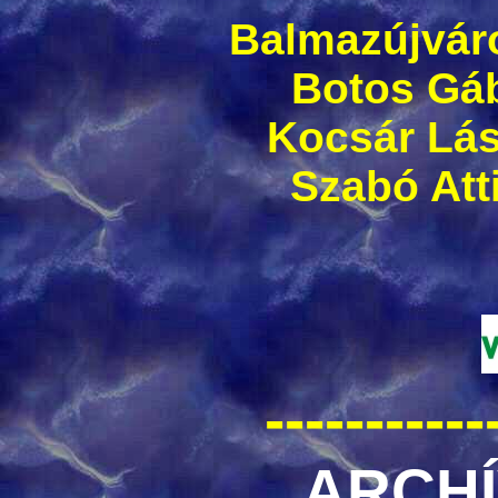
Balmazújváro
Botos Gáb
Kocsár Lás
Szabó Att
-----------
ARCHÍ