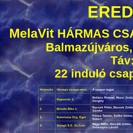
ERE
MelaVit
HÁRMAS CS
Balmazújváros,
Táv
22 induló csa
Helyezés
Hármas csapat neve
A csapat tagjai
Bohács Roland, Muzsi Zsolt
1.
Kaposvár 1.
Gergely
Bacsek Péter, Bacsek Zoltá
2.
Biondo Bike 1.
Sándor
Kónya Tamás, Szõke Gábor,
3.
Kommuna Org. Eger
Róbert
Nagy Attila, Horváth Zoltán,
4.
Szingó S.E. Sz.f.vár
Sebestyén László