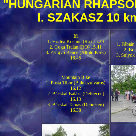
"HUNGARIAN RHAPSOD
I. SZAKASZ 10 k
Ifi
1. Hortea Kosmin (Ro) 15.29
1. Fábián
2. Goga Traian (RO) 15.41
2. Bo
3. Zsugyó Bence (Alföld KSE)
3. Sulyok
16.45
Mountain Bike
1. Posta Tibor (Balmazújváros)
16.12
2. Bácskai Balázs (Debrecen)
16.13
3. Bácskai Tamás (Debrecen)
16.38