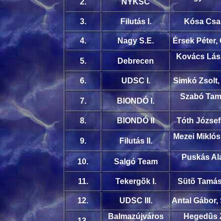
2.
NYKSC
3.
Filutás I.
Kósa Csab
4.
Nagy S.E.
Érsek Péter,
Kovács Lás
5.
Debrecen
6.
UDSC I.
Simkó Zsolt,
Szabó Tamás
7.
BIONDÓ I.
8.
BIONDÓ II
Tóth József
Mezei Miklós
9.
Filutás II.
Puskás Ala
10.
Salgó Team
11.
Tekergõk I.
Sütõ Tamás,
12.
UDSC III.
Antal Gábor,
Balmazújváros
Hegedûs Z
13.