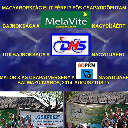
MAGYARORSZÁG ELIT FÉRFI 3 FÕS CSAPATIDÕFUTAM
BAJNOKSÁGA A
NAGYDÍJÁÉRT
U19 BAJNOKSÁGA A
NAGYDÍJÁÉRT
MATÕR 3-AS CSAPATVERSENY A
NAGYDÍJÁÉ
BALMAZÚJVÁROS, 2014. AUGUSZTUS 17.