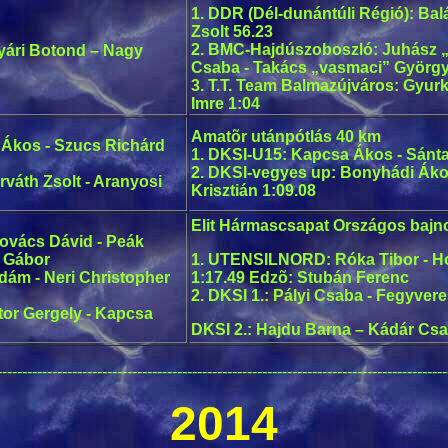
1. DDR (Dél-dunántúli Régió): Balá
Zsolt 56.23
2. BMC-Hajdúszoboszló: Juhász „
yári Botond – Nagy
Csaba - Takács „vasmaci” György
3. T.T. Team Balmazújváros: Gyurk
Imre 1:04
Amatõr utánpótlás 40 km
si Ákos - Szucs Richárd
1. DKSI-U15: Kapcsa Ákos - Sánta 
2. DKSI-vegyes up: Bonyhádi Ákos 
rváth Zsolt - Aranyosi
Krisztián 1:09.08
Elit Hármascsapat Országos bajn
Kovács Dávid - Peák
 Gábor
1. UTENSILNORD: Róka Tibor - Hol
Ádám - Neri Christopher
1:17.49 Edzõ: Stubán Ferenc
2. DKSI 1.: Pályi Csaba - Fegyver
or Gergely - Kapcsa
DKSI 2.: Hajdu Barna – Kádár Cs
------------------------------------------------------------------------------------------
2014