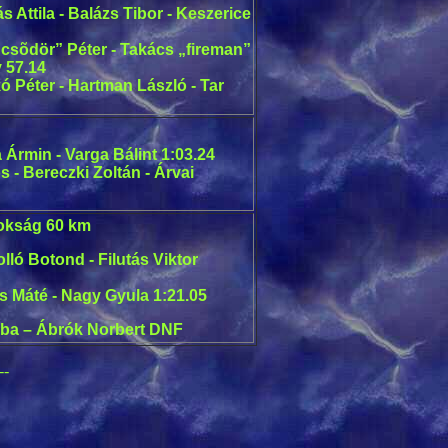
s Attila - Balázs Tibor - Keszerice
csõdör” Péter - Takács „fireman”
 57.14
ó Péter - Hartman László - Tar
Ármin - Varga Bálint 1:03.24
- Bereczki Zoltán - Árvai
okság 60 km
ló Botond - Filutás Viktor
es Máté - Nagy Gyula 1:21.05
aba – Ábrók Norbert DNF
--