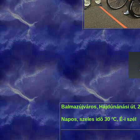
Balmazújváros, Hajdúnánási út, 
Napos, szeles idõ 30 °C, É-i szél