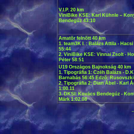
V.I.P. 20 km
ViniBike KSE: Karl Kühnle – Kon
Bendegúz 43:10
Amatõr felnõtt 40 km
1. team3K I. : Balázs Attila - Hac
55:44
2. ViniBike KSE: Vinnai Zsolt - Ho
Péter 58:51
U19 Országos Bajnokság 40 km
1. Tipográfia 1: Czéh Balázs - D.
Barnabás 56:45 Edzõ: Rusovszki
2. Tipográfia 2: Dian Ábel - Karl 
1:00.11
3. DKSI: Kovács Bendegúz - Kont
Márk 1:02.08
-