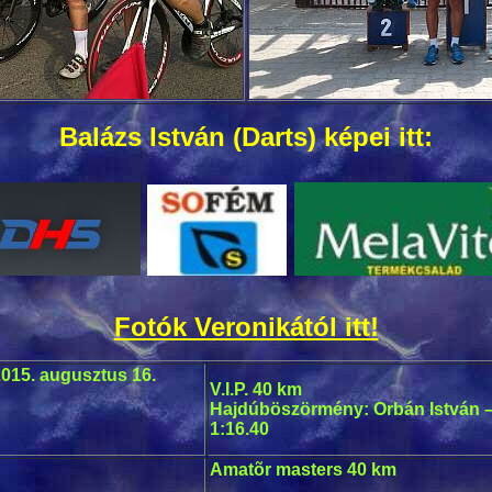
Balázs István (Darts) képei itt:
Fotók Veronikától itt!
2015. augusztus 16.
V.I.P. 40 km
Hajdúböszörmény: Orbán István – J
1:16.40
Amatõr masters 40 km