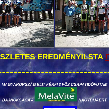
SZLETES EREDMÉNYILSTA
----------------------------
MAGYARORSZÁG ELIT FÉRFI 3 FÕS CSAPATIDÕFUTAM
BAJNOKSÁGA A
NAGYDÍJÁÉRT