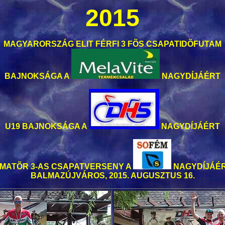
2015
MAGYARORSZÁG ELIT FÉRFI 3 FÕS CSAPATIDÕFUTAM
BAJNOKSÁGA A
NAGYDÍJÁÉRT
U19 BAJNOKSÁGA A
NAGYDÍJÁÉRT
MATÕR 3-AS CSAPATVERSENY A
NAGYDÍJÁÉ
BALMAZÚJVÁROS, 2015. AUGUSZTUS 16.