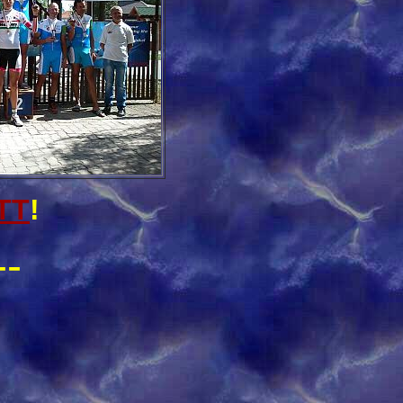
ITT
!
--