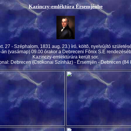
Kazinczy-emléktúra Érsemjénbe
t. 27 - Széphalom, 1831 aug. 23.)
író, költõ, nyelvújító
születésé
-án (vasárnap) 09.00 órakor a Debreceni Fõnix S.E rendezésé
Kazinczy-emléktúrára került sor.
onal: Debrecen (Csokonai Színház) - Érsemjén - Debrecen (84 