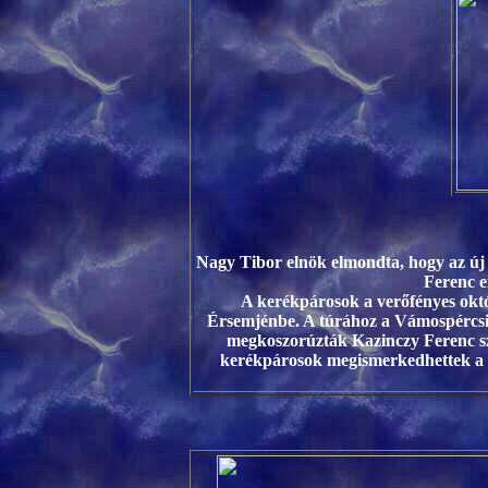
Nagy Tibor elnök elmondta, hogy az új 
Ferenc e
A kerékpárosok a verőfényes októ
Érsemjénbe. A túrához a Vámospércsi ú
megkoszorúzták Kazinczy Ferenc sz
kerékpárosok megismerkedhettek a Ka