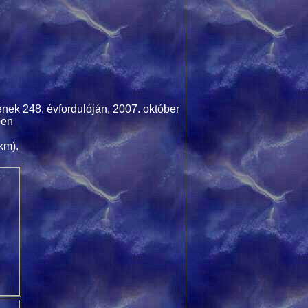
nek 248. évfordulóján, 2007. október
ben
km).