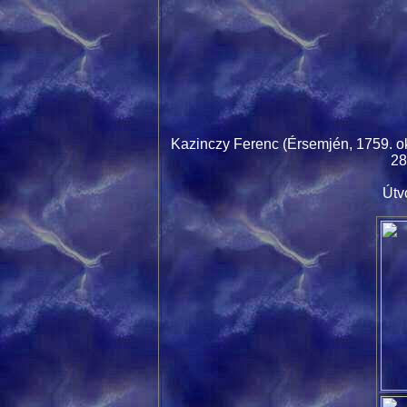
Kazinczy Ferenc (Érsemjén, 1759. ok
28
Útv