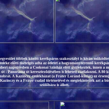
egyesület többek között kerékpáros szakosztályt is kíván működtetn
mléke előtti tisztelgés adta az ötletet a hagyományteremtő kerékpá
beri napsütésben a Csokonai Színház előtt gyülekeztek, innen a men
t - Panoráma út kereszteződésében is lehetett csatlakozni. A 80 
obrát. A Kazinczy-emlékházat (a Fráter Loránd-kúriát) az érsemjé
zinczy és a Fráter család történetével és megtekintették azt a bir
szülőháza is állott.