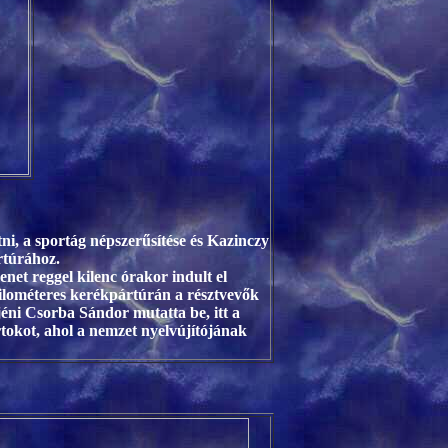
i, a sportág népszerűsítése és Kazinczy
rtúrához.
et reggel kilenc órakor indult el
kilométeres kerékpártúrán a résztvevők
ni Csorba Sándor mutatta be, itt a
tokot, ahol a nemzet nyelvújítójának