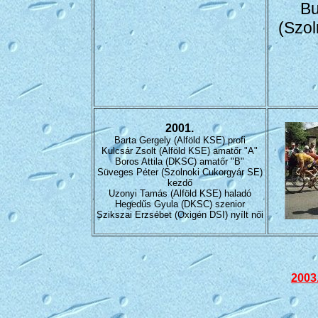
Bu
(Szol
2001.
Barta Gergely (Alföld KSE) profi
Kulcsár Zsolt (Alföld KSE) amatőr "A"
Boros Attila (DKSC) amatőr "B"
Süveges Péter (Szolnoki Cukorgyár SE)
kezdő
Uzonyi Tamás (Alföld KSE) haladó
Hegedűs Gyula (DKSC) szenior
Szikszai Erzsébet (Oxigén DSI) nyílt női
2003