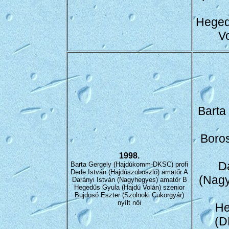
Heged
V
Barta
Boro
1998.
Da
Barta Gergely (Hajdúkomm-DKSC) profi
Dede István (Hajdúszoboszló) amatőr A
(Nagy
Darányi István (Nagyhegyes) amatőr B
Hegedűs Gyula (Hajdú Volán) szenior
Bujdosó Eszter (Szolnoki Cukorgyár)
nyílt női
He
(D