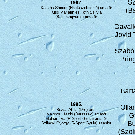
Sz
1992.
Kaszás Sándor (Hajdúszoboszló) amatőr
(B
Kiss Mariann és Tóth Szilvia
(Balmazújváros) amatőr
Gavall
Jovid 
Szabó 
Brin
Bart
1995.
Ollár
Rózsa Attila (DSI) profi
G
Majoros László (Darazsak) amatőr
Molnár Éva (R-Sport Gyula) amatőr
Bu
Szilágyi György (R-Sport Gyula) szenior
(Szol