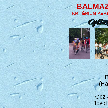
BALMAZ
KRITÉRIUM KER
B
(Ha
Gőz 
Jovid 