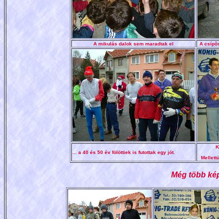
A mikulás dalok sem maradtak el
A csípõs
K
... a 40 és 50 év fölöttiek is futottak egy jót
.
Mellett
Még több ké