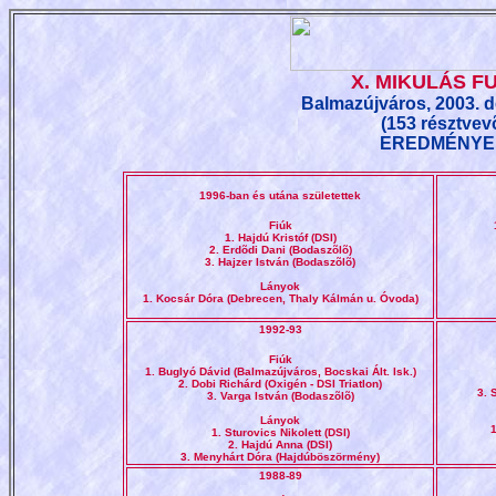
X. MIKULÁS F
Balmazújváros, 2003. 
(153 résztvev
EREDMÉNYE
1996-ban és utána születettek
Fiúk
1. Hajdú Kristóf (DSI)
2. Erdõdi Dani (Bodaszõlõ)
3. Hajzer István (Bodaszõlõ)
Lányok
1. Kocsár Dóra (Debrecen, Thaly Kálmán u. Óvoda)
1992-93
Fiúk
1. Buglyó Dávid (Balmazújváros, Bocskai Ált. Isk.)
2. Dobi Richárd (Oxigén - DSI Triatlon)
3. 
3. Varga István (Bodaszõlõ)
Lányok
1. Sturovics Nikolett (DSI)
2. Hajdú Anna (DSI)
3. Menyhárt Dóra (Hajdúböszörmény)
1988-89