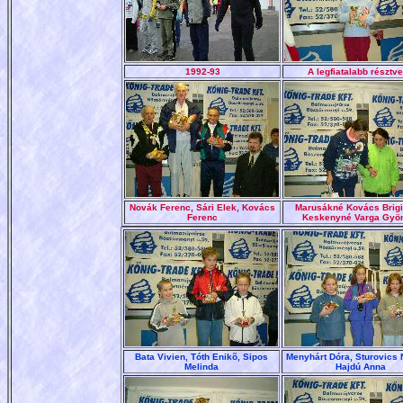
1992-93
A legfiatalabb résztv
Novák Ferenc, Sári Elek, Kovács
Marusákné Kovács Brigi
Ferenc
Keskenyné Varga Gyö
Bata Vivien, Tóth Enikõ, Sipos
Menyhárt Dóra, Sturovics N
Melinda
Hajdú Anna