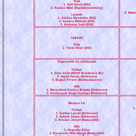
Fiúk
1. Gáll Dávid (DSI)
2. Kovács Máté (Hajdúböszörmény)
3. Witt
Lányok
1. Juhász Alexandra (DSI)
2. Kovács Melinda (DSI)
3. Keskeny Judit (DSI)
1984-85
Fiúk
1. Török Péter (DSI)
Cégvezetõk és vállakozók
Férfiak
1. Zelei Zsolt (NOVA Rezidencia Bt.)
2. Hajdú Károly (Debrecen)
3. Buglyó Ferenc (Balmazújváros)
Nõk
1. Marusákné Kovács Brigitta (Debrecen)
2. Keskenyné Varga Gyöngyi (Debrecen)
Masters I-II.
1
Férfiak
1. Korhán László (Debrecen)
2. Sulyok János ((Debrecen)
3. Kovács József (Bodaszõlõ)
Nõk
1. Hegedûs Erika
2. Kovácsné Oláh Margit (Bodaszõlõ)