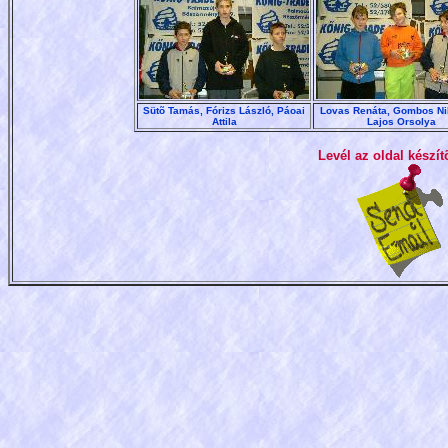
Sütõ Tamás, Fórizs László, Páoai
Lovas Renáta, Gombos Nik
Attila
Lajos Orsolya
Levél az oldal készít