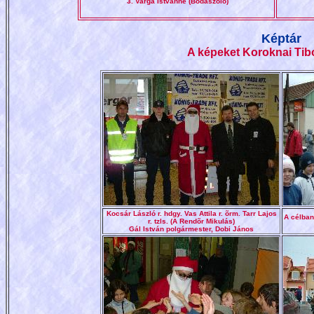
3. Varga Istvánné (Bodaszõlõ)
Képtár
A képeket Koroknai Tibo
Kocsár László r. hdgy. Vas Attila r. õrm. Tarr Lajos
A célban
r. tzls. (A Rendõr Mikulás)
Gál István polgármester, Dobi János