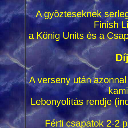
A gyõzteseknek serleg
Finish L
a König Units és a Csape
Dí
A verseny után azonnal
kami
Lebonyolítás rendje (in
Férfi csapatok 2-2 p