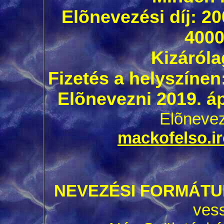
Elõnevezési díj: 20
4000
Kizáróla
Fizetés a helyszínen
Elõnevezni 2019. áp
Elõnevez
mackofelso.
NEVEZÉSI FORMÁT
vess