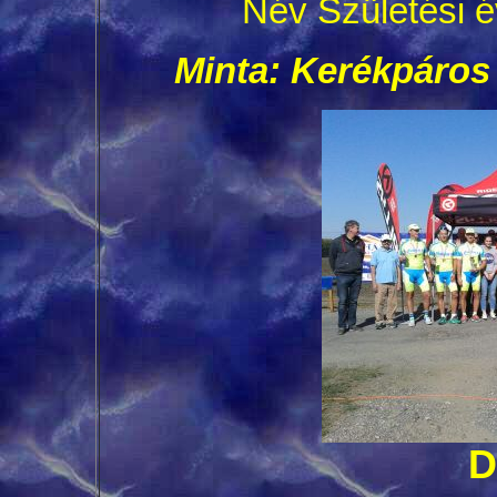
Név Születési é
Minta: Kerékpáros
D