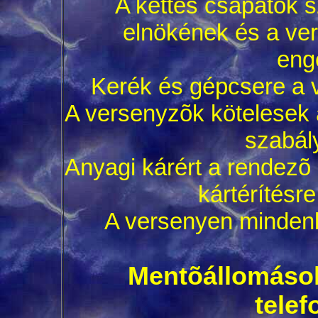
A kettes csapatok s
elnökének és a ver
eng
Kerék és gépcsere a 
A versenyzõk kötelesek
szabály
Anyagi kárért a rendezõ 
kártérítésr
A versenyen mindenki
Mentõállomások 
tele