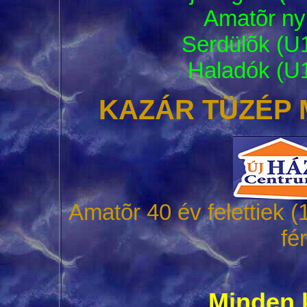
Amatõr nyí
Serdülõk (U1
Haladók (U1
KAZÁR TÜZÉP
Amatõr 40 év felettiek (
fé
Minden 