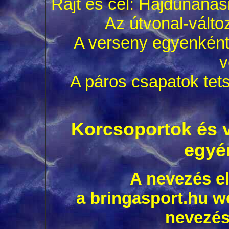
Rajt és cél: Hajdúnáná
Az útvonal-változ
A verseny egyenkénti
v
A páros csapatok tets
Korcsoportok és 
egyé
A nevezés el
a bringasport.hu w
nevezés