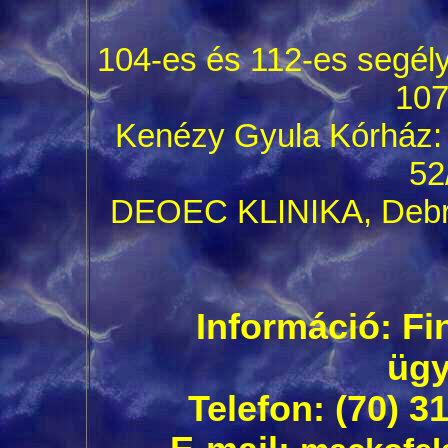
104-es és 112-es segél
107
Kenézy Gyula Kórház: D
52
DEOEC KLINIKA, Debrec
Információ: Fi
ügy
Telefon: (70) 3