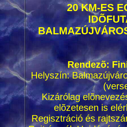
20 KM-ES E
IDÕFU
BALMAZÚJVÁROS, 
Rendezõ: Fin
Helyszín: Balmazújvár
(vers
Kizárólag elõnevezés
elõzetesen is elér
Regisztráció és rajtszá