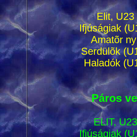
Elit, U23
Ifjúságiak (U
Amatõr nyí
Serdülõk (U1
Haladók (U1
Páros ve
ELIT, U23 
Ifjúságiak (U