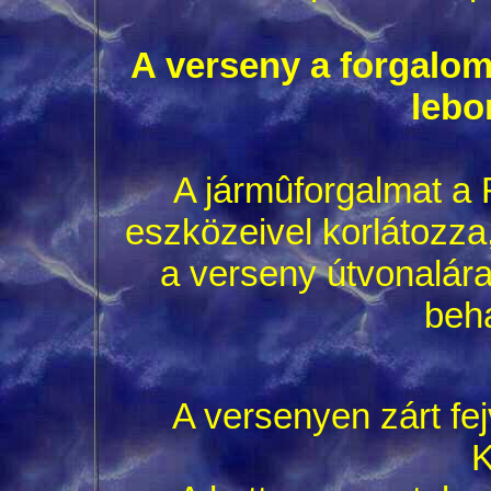
A verseny a forgalom 
lebo
A jármûforgalmat a 
eszközeivel korlátozza
a verseny útvonalára
beha
A versenyen zárt fe
K