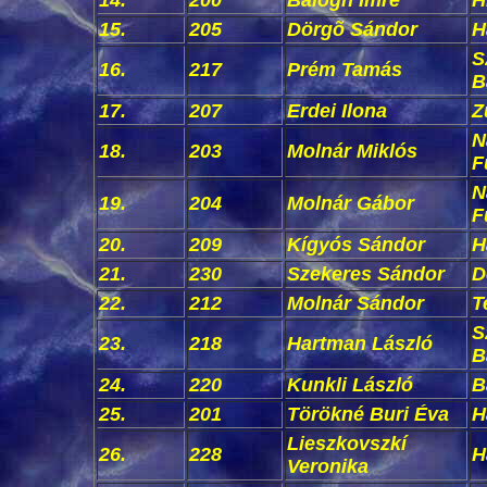
14.
200
Balogh Imre
H
15.
205
Dörgõ Sándor
H
S
16.
217
Prém Tamás
B
17.
207
Erdei Ilona
Z
N
18.
203
Molnár Miklós
F
N
19.
204
Molnár Gábor
F
20.
209
Kígyós Sándor
H
21.
230
Szekeres Sándor
D
22.
212
Molnár Sándor
T
S
23.
218
Hartman László
B
24.
220
Kunkli László
B
25.
201
Törökné Buri Éva
H
Lieszkovszkí
26.
228
H
Veronika