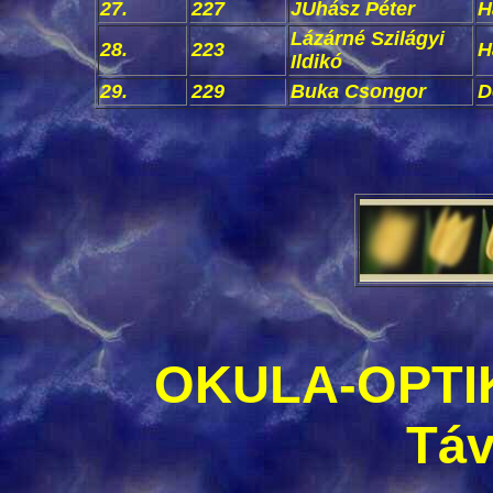
27.
227
JUhász Péter
H
Lázárné Szilágyi
28.
223
H
Ildikó
29.
229
Buka Csongor
D
OKULA-OPTI
Táv