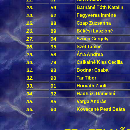
23.
59
Barnáné Tóth Katalin
24.
62
Fegyveres Imréné
25.
88
Czap Zuzsanna
26.
89
Békési Lászlóné
27.
94
Szûcs Gergely
28.
95
Szél Tamás
29.
58
Áfra Andrea
30.
79
Csikainé Kiss Cecília
31.
93
Bodnár Csaba
32.
90
Tar Tibor
33.
91
Horváth Zsolt
34.
92
Hadházi Dánielné
35.
85
Varga András
36.
60
Kovácsné Pesti Beáta