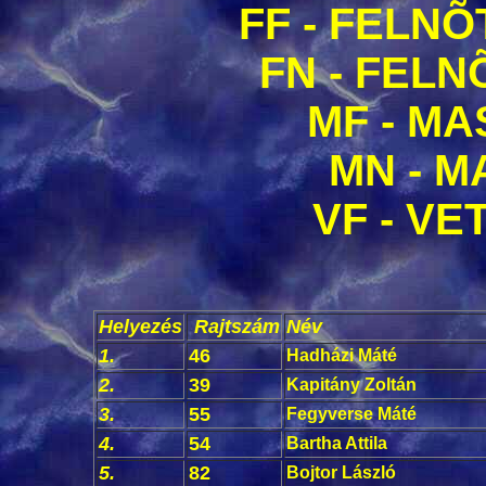
FF - FELNÕ
FN - FELN
MF - MA
MN - M
VF - VE
Helyezés
Rajtszám
Név
1.
46
Hadházi Máté
2.
39
Kapitány Zoltán
3.
55
Fegyverse Máté
4.
54
Bartha Attila
5.
82
Bojtor László