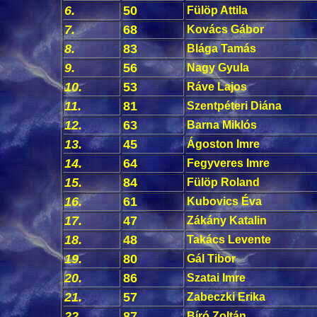
6.
50
Fülöp Attila
7.
68
Kovács Gábor
8.
83
Blága Tamás
9.
56
Nagy Gyula
10.
53
Ráve Lajos
11.
81
Szentpéteri Diána
12.
63
Barna Miklós
13.
45
Ágoston Imre
14.
64
Fegyveres Imre
15.
84
Fülöp Roland
16.
61
Kubovics Éva
17.
47
Zákány Katalin
18.
48
Takács Levente
19.
80
Gál Tibor
20.
86
Szatai Imre
21.
57
Zabeczki Erika
22.
87
Bíró Zoltán