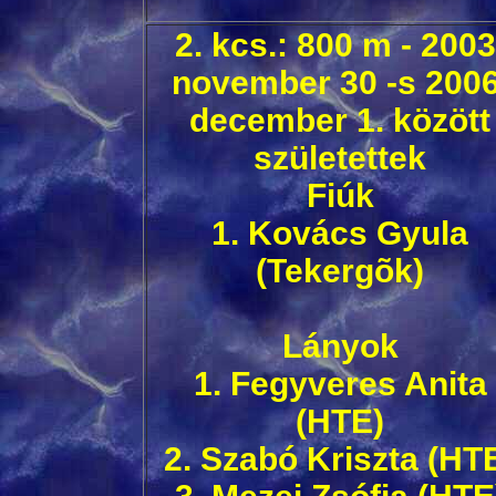
2. kcs.: 800 m - 2003
november 30 -s 2006
december 1. között
születettek
Fiúk
1. Kovács Gyula
(Tekergõk)
Lányok
1. Fegyveres Anita
(HTE)
2. Szabó Kriszta (HT