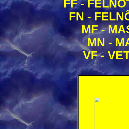
FF - FELNÕ
FN - FELN
MF - MA
MN - M
VF - VE
KORONÁS C