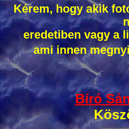
Kérem, hogy akik fotó
eredetiben vagy a 
ami innen megnyit
Bíró Sán
Köszö