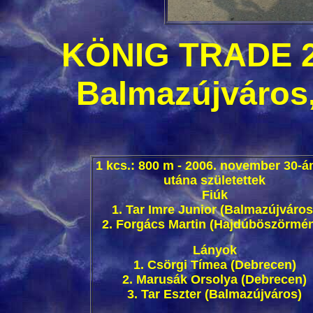
KÖNIG TRADE 
Balmazújváros,
1 kcs.: 800 m - 2006. november 30-á
utána születettek
Fiúk
1. Tar Imre Junior (Balmazújváros
2. Forgács Martin (Hajdúböszörmé
Lányok
1. Csörgi Tímea (Debrecen)
2. Marusák Orsolya (Debrecen)
3. Tar Eszter (Balmazújváros)