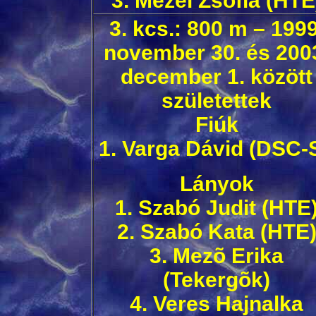
3. Mezei Zsófia (HTE
3. kcs.: 800 m – 1999
november 30. és 200
december 1. között
születettek
Fiúk
1. Varga Dávid (DSC-S
Lányok
1. Szabó Judit (HTE
2. Szabó Kata (HTE
3. Mezõ Erika
(Tekergõk)
4. Veres Hajnalka