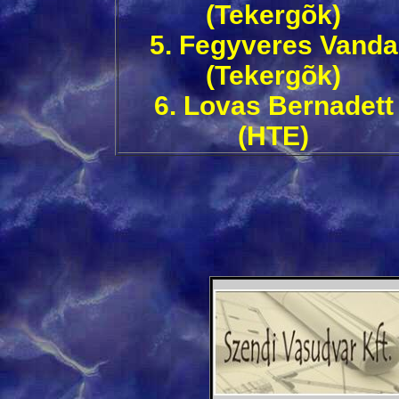
(Tekergõk)
5. Fegyveres Vanda
(Tekergõk)
6. Lovas Bernadett
(HTE)