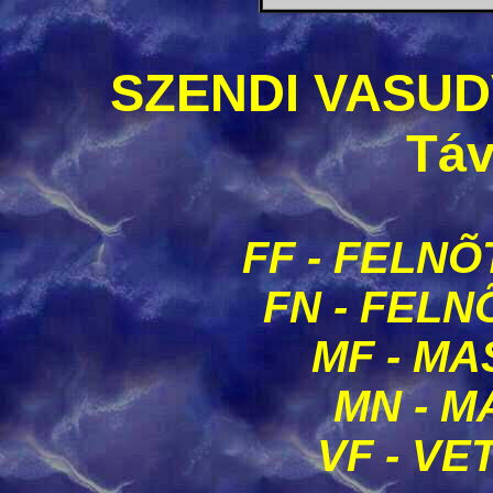
SZENDI VASU
Táv
FF - FELNÕ
FN - FELN
MF - MA
MN - M
VF - VE