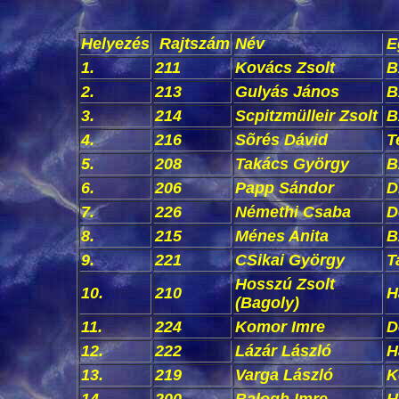
Helyezés
Rajtszám
Név
E
1.
211
Kovács Zsolt
B
2.
213
Gulyás János
B
3.
214
Scpitzmülleir Zsolt
B
4.
216
Sõrés Dávid
T
5.
208
Takács György
B
6.
206
Papp Sándor
D
7.
226
Némethi Csaba
D
8.
215
Ménes Anita
B
9.
221
CSikai György
T
Hosszú Zsolt
10.
210
H
(Bagoly)
11.
224
Komor Imre
D
12.
222
Lázár László
H
13.
219
Varga László
K