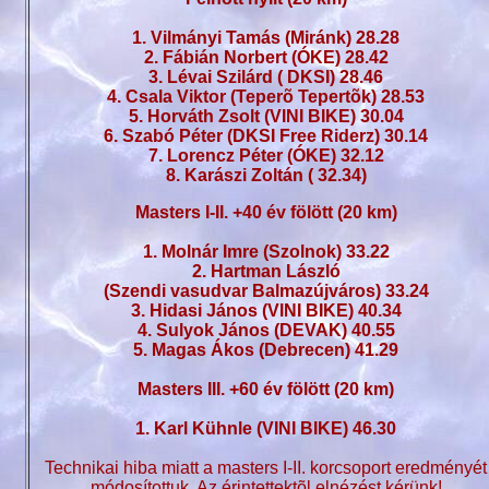
1. Vilmányi Tamás (Miránk) 28.28
2. Fábián Norbert (ÓKE) 28.42
3. Lévai Szilárd ( DKSI) 28.46
4. Csala Viktor (Teperõ Tepertõk) 28.53
5. Horváth Zsolt (VINI BIKE) 30.04
6. Szabó Péter (DKSI Free Riderz) 30.14
7. Lorencz Péter (ÓKE) 32.12
8. Karászi Zoltán ( 32.34)
Masters I-II. +40 év fölött (20 km)
1.
Molnár Imre (Szolnok) 33.22
2. Hartman László
(Szendi vasudvar Balmazújváros) 33.24
3. Hidasi János (VINI BIKE) 40.34
4. Sulyok János (DEVAK) 40.55
5. Magas Ákos (Debrecen) 41.29
Masters III. +60 év fölött (20 km)
1. Karl Kühnle (VINI BIKE) 46.30
Technikai hiba miatt a masters I-II. korcsoport eredményét
módosítottuk. Az érintettektõl elnézést kérünk!