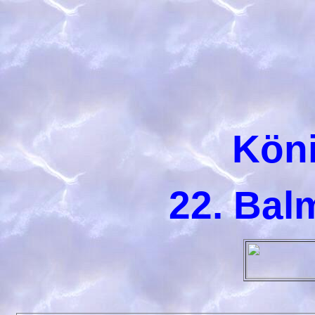
Köni
22. Bal