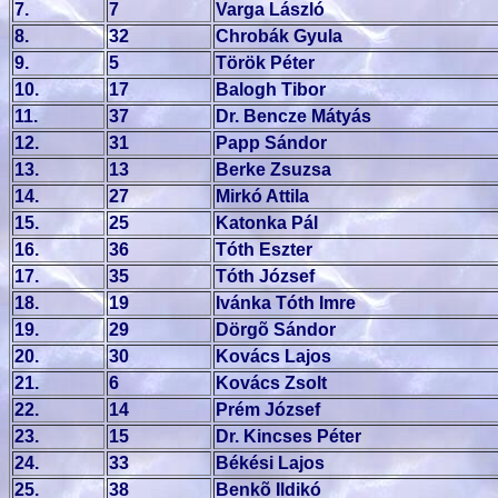
7.
7
Varga László
8.
32
Chrobák Gyula
9.
5
Török Péter
10.
17
Balogh Tibor
11.
37
Dr. Bencze Mátyás
12.
31
Papp Sándor
13.
13
Berke Zsuzsa
14.
27
Mirkó Attila
15.
25
Katonka Pál
16.
36
Tóth Eszter
17.
35
Tóth József
18.
19
Ivánka Tóth Imre
19.
29
Dörgõ Sándor
20.
30
Kovács Lajos
21.
6
Kovács Zsolt
22.
14
Prém József
23.
15
Dr. Kincses Péter
24.
33
Békési Lajos
25.
38
Benkõ Ildikó