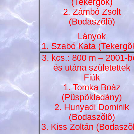
(Tekergõk)
2. Zámbó Zsolt
(Bodaszõlõ)
Lányok
1. Szabó Kata (Tekergõ
3. kcs.: 800 m – 2001-b
és utána születettek
Fiúk
1. Tomka Boáz
(Püspökladány)
2. Hunyadi Dominik
(Bodaszõlõ)
3. Kiss Zoltán (Bodaszõ