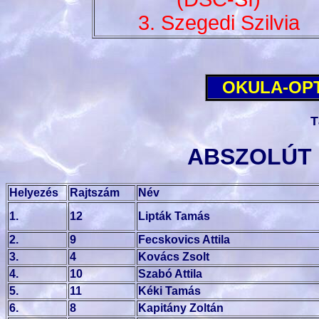
3. Szegedi Szilvia
OKULA-OPT
T
ABSZOLÚT
Helyezés
Rajtszám
Név
1.
12
Lipták Tamás
2.
9
Fecskovics Attila
3.
4
Kovács Zsolt
4.
10
Szabó Attila
5.
11
Kéki Tamás
6.
8
Kapitány Zoltán