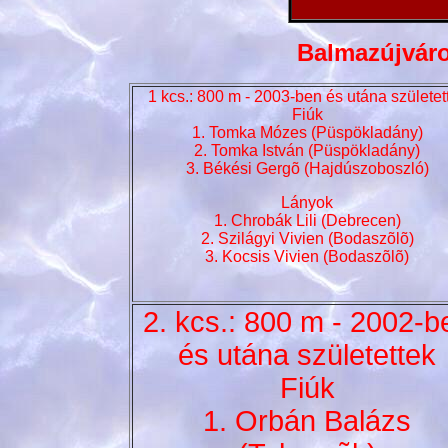
Balmazújváro
1 kcs.: 800 m - 2003-ben és utána születet
Fiúk
1. Tomka Mózes (Püspökladány)
2. Tomka István (Püspökladány)
3. Békési Gergõ (Hajdúszoboszló)
Lányok
1. Chrobák Lili (Debrecen)
2. Szilágyi Vivien (Bodaszõlõ)
3. Kocsis Vivien (Bodaszõlõ)
2. kcs.: 800 m - 2002-b
és utána születettek
Fiúk
1. Orbán Balázs