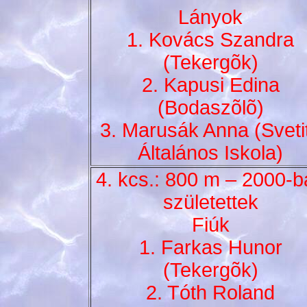
Lányok
1. Kovács Szandra
(Tekergõk)
2. Kapusi Edina
(Bodaszõlõ)
3. Marusák Anna (Sveti
Általános Iskola)
4. kcs.: 800 m – 2000-b
születettek
Fiúk
1. Farkas Hunor
(Tekergõk)
2. Tóth Roland