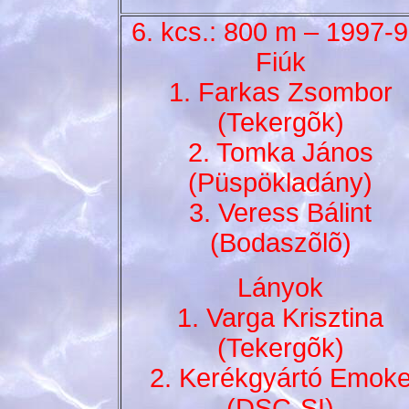
6. kcs.: 800 m – 1997-9
Fiúk
1. Farkas Zsombor
(Tekergõk)
2. Tomka János
(Püspökladány)
3. Veress Bálint
(Bodaszõlõ)
Lányok
1. Varga Krisztina
(Tekergõk)
2. Kerékgyártó Emok
(DSC-SI)