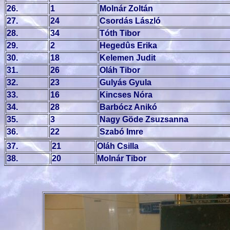
26.
1
Molnár Zoltán
27.
24
Csordás László
28.
34
Tóth Tibor
29.
2
Hegedûs Erika
30.
18
Kelemen Judit
31.
26
Oláh Tibor
32.
23
Gulyás Gyula
33.
16
Kincses Nóra
34.
28
Barbócz Anikó
35.
3
Nagy Göde Zsuzsanna
36.
22
Szabó Imre
37.
21
Oláh Csilla
38.
20
Molnár Tibor