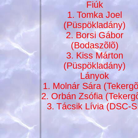
Fiúk
1. Tomka Joel
(Püspökladány)
2. Borsi Gábor
(Bodaszõlõ)
3. Kiss Márton
(Püspökladány)
Lányok
1. Molnár Sára (Tekerg
2. Orbán Zsófia (Tekerg
3. Tácsik Lívia (DSC-S