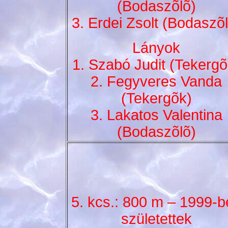
(Bodaszõlõ)
3. Erdei Zsolt (Bodaszõl
Lányok
1. Szabó Judit (Tekergõ
2. Fegyveres Vanda
(Tekergõk)
3. Lakatos Valentina
(Bodaszõlõ)
5. kcs.: 800 m – 1999-b
születettek